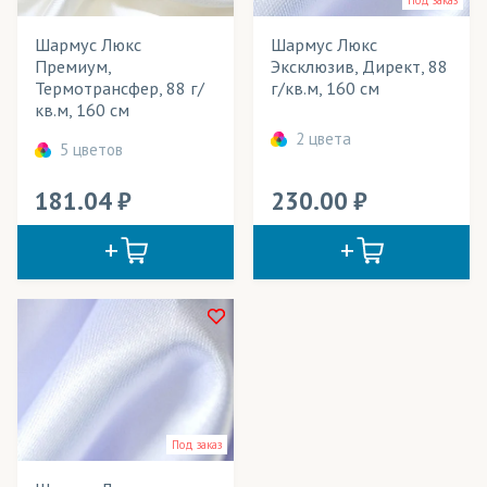
Под заказ
Даймонд
(трикотаж)
Шармус Люкс
Шармус Люкс
Деко Лайтбокс
(ткани)
Премиум,
Эксклюзив, Директ, 88
Термотрансфер, 88 г/
г/кв.м, 160 см
Декотекс
(ткани)
кв.м, 160 см
2 цвета
Дешайн
(ткани)
5 цветов
Джерси
(трикотаж)
181.04
230.00
Дисплей
(ткани)
Дьюспо
(ткани)
Интерлок полиэфирный
(трикотаж)
КИАН (Италия)
(чернила)
Канва
(ткани)
Кашибо
(трикотаж)
Под заказ
Креп-Атлас
(ткани)