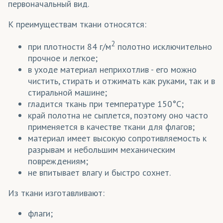
первоначальный вид.
Мокрый шелк
(ткани)
К преимуществам ткани относятся:
Мягкий Шелк
(ткани)
2
при плотности 84 г/м
полотно исключительно
Неопрен
(трикотаж)
прочное и легкое;
Ниагара
(ткани)
в уходе материал неприхотлив - его можно
чистить, стирать и отжимать как руками, так и в
Ника
(трикотаж)
стиральной машине;
гладится ткань при температуре 150°C;
Нитки
(аксессуары)
край полотна не сыплется, поэтому оно часто
применяется в качестве ткани для флагов;
Оксфорд
(ткани)
материал имеет высокую сопротивляемость к
Олимп
(трикотаж)
разрывам и небольшим механическим
повреждениям;
Пикачо
(трикотаж)
не впитывает влагу и быстро сохнет.
Пике
(трикотаж)
Из ткани изготавливают:
ПолиОксфорд
(ткани)
флаги;