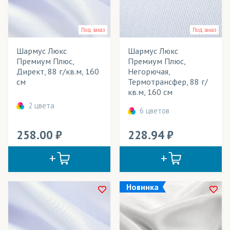
Jasper Paper
(бумага)
Весь товар
Да
Kaspar papir
(бумага)
Под заказ
Под заказ
Mimaki
(чернила)
Шармус Люкс
Шармус Люкс
Розничная цена
Премиум Плюс,
Премиум Плюс,
Sensient
(чернила)
Директ, 88 г/кв.м, 160
Негорючая,
Ширина рулона
см
Термотрансфер, 88 г/
Textelle
(бумага)
кв.м, 160 см
Технология печати
Адверта
(ткани)
2 цвета
6 цветов
Применение в изделиях
Айс Хоккей
(трикотаж)
258.00
228.94
Тип товара
Акваспан
(ткани)
Амфибия
(трикотаж)
Cостав ткани
Арена
(трикотаж)
Цвет
Новинка
Арт Канва
(ткани)
Атлас
(ткани)