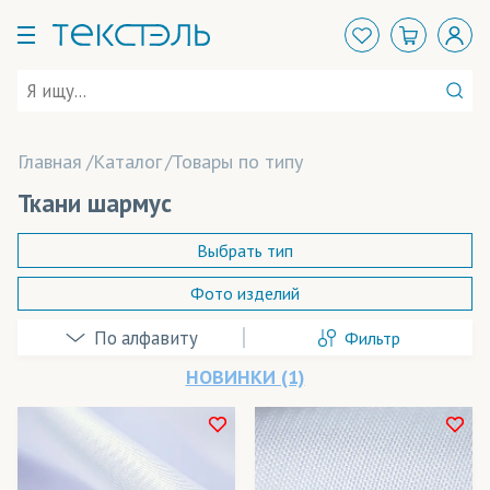
Главная
Каталог
Товары по типу
Ткани шармус
Выбрать тип
Фото изделий
Beaver Papier
(бумага)
Фильтр
Coldenhove Papier
(бумага)
НОВИНКИ (1)
ElvaJet
(чернила)
Felix Schoeller
(бумага)
В наличии