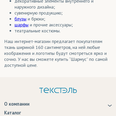
декоративные элементы внутреннего и
Прима
(трикотаж)
наружного дизайна;
Революшн
(трикотаж)
сувенирную продукцию;
блузы
и брюки;
Рибана
(трикотаж)
шарфы
и прочие аксессуары;
театральные костюмы.
Рогожка
(ткани)
Наш интернет-магазин предлагает покупателям
Сальса
(ткани)
ткань шириной 160 сантиметров, на ней любые
Самба
(ткани)
изображения и логотипы будут смотреться ярко и
сочно. У нас вы сможете купить “Шармус” по самой
Сандвич/Сэндвич
(трикотаж)
доступной цене.
Сатен
(ткани)
Саундтекс
(ткани)
Сетка/Ячейка
(трикотаж)
Спанбонд
(ткани)
О компании
О нас
Каталог
Суперэластик
(трикотаж)