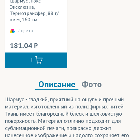
Шармус Люкс
Эксклюзив,
Креп-Сатин
(трикотаж)
Термотрансфер, 88 г/
кв.м, 160 см
Кристина
(ткани)
2 цвета
Крисфри
(ткани)
181.04
Кулирная гладь/Кулирка полиэфирная
(трикотаж)
Лайтбокс
(ткани)
Лайтекс
(ткани)
Описание
Фото
Лакросс
(трикотаж)
Ложная сетка
(трикотаж)
Шармус - гладкий, приятный на ощупь и прочный
материал, изготовленный из полиэфирных нитей.
Мартиндейл
(ткани)
Ткань имеет благородный блеск и шелковистую
поверхность. Материал отлично подходит для
Микрофибра
(трикотаж)
сублимационной печати, прекрасно держит
Микрофлис
(трикотаж)
нанесенное изображение и надолго сохраняет его