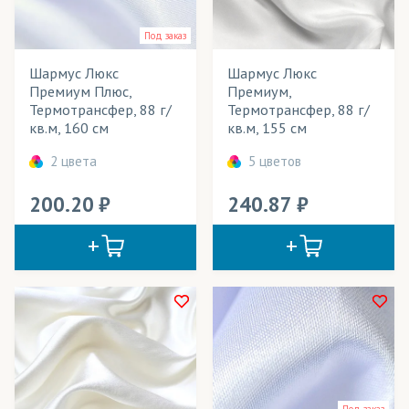
Бархат
(трикотаж)
Под заказ
Баскетбольная сетка
(трикотаж)
Шармус Люкс
Шармус Люкс
Премиум Плюс,
Премиум,
Бифлекс
(трикотаж)
Термотрансфер, 88 г/
Термотрансфер, 88 г/
кв.м, 160 см
кв.м, 155 см
БлекАут/Блэкаут
(ткани)
2 цвета
5 цветов
Блузка (ткань)
(ткани, трикотаж)
200.20
240.87
Бэклайт
(ткани)
Велсофт
(трикотаж)
Велюр
(ткани)
Вуаль
(ткани)
Габардин
(ткани)
ГрейБэк
(ткани)