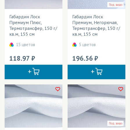
Плотный габардин
Под заказ
Бархат
(трикотаж)
Светлый габардин
Габардин Лоск
Габардин Лоск
Баскетбольная сетка
(трикотаж)
Серый габардин
Премиум Плюс,
Премиум, Негорючая,
Термотрансфер, 150 г/
Термотрансфер, 150 г/
Коричневый габардин
Бифлекс
(трикотаж)
кв.м, 155 см
кв.м, 155 см
Габардин фиолетовый
БлекАут/Блэкаут
(ткани)
15 цветов
5 цветов
Габардин темно-синий
Блузка (ткань)
(ткани, трикотаж)
118.97
196.56
Габардин розовый
Бэклайт
(ткани)
Габардин красный
Габардин зеленый
Велсофт
(трикотаж)
Габардин желтый
Велюр
(ткани)
Габардин голубой
Вуаль
(ткани)
Шторы из габардина
Габардин
(ткани)
Габардин бордовый
Габардин белый
ГрейБэк
(ткани)
Под заказ
Габардин бежевый