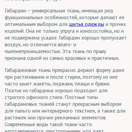
Прима
(трикотаж)
Габардин – универсальная ткань, имеющая ряд
Революшн
(трикотаж)
функциональных особенностей, которые делают ее
оптимальным выбором для
шитья одежды
и прочих
Рибана
(трикотаж)
изделий. Она не только упруга и износостойка, но и
Рогожка
(ткани)
не подвержена усадке. Габардин хорошо пропускает
воздух, но отличается влаго- и
Сальса
(ткани)
пыленепроницаемостью. Эта ткань по праву
признана одной из самых красивых и практичных.
Самба
(ткани)
Габардиновая ткань прекрасно держит форму даже
Сандвич/Сэндвич
(трикотаж)
при растягивании и после стирки, поэтому из нее
Сатен
(ткани)
часто шьют жакеты, пиджаки, плащи и брюки.
Платье из габардина хорошо подходит для
Саундтекс
(ткани)
строгого офисного стиля. Плотные типы
габардиновых тканей станут прекрасным выбором
Сетка/Ячейка
(трикотаж)
для пальто или интерьерного текстиля, а также для
Спанбонд
(ткани)
растяжек или прочих рекламных элементов.
Современные виды такой ткани часто
Суперэластик
(трикотаж)
изготавливаются двусторонними, что дает