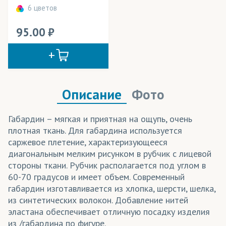
6 цветов
Мокрый шелк
(ткани)
Мягкий Шелк
(ткани)
95.00
Неопрен
(трикотаж)
Ниагара
(ткани)
Ника
(трикотаж)
Описание
Фото
Нитки
(аксессуары)
Габардин – мягкая и приятная на ощупь, очень
Оксфорд
(ткани)
плотная ткань. Для габардина используется
саржевое плетение, характеризующееся
Олимп
(трикотаж)
диагональным мелким рисунком в рубчик с лицевой
стороны ткани. Рубчик располагается под углом в
Пикачо
(трикотаж)
60-70 градусов и имеет объем. Современный
габардин изготавливается из хлопка, шерсти, шелка,
Пике
(трикотаж)
из синтетических волокон. Добавление нитей
ПолиОксфорд
(ткани)
эластана обеспечивает отличную посадку изделия
из /габардина по фигуре.