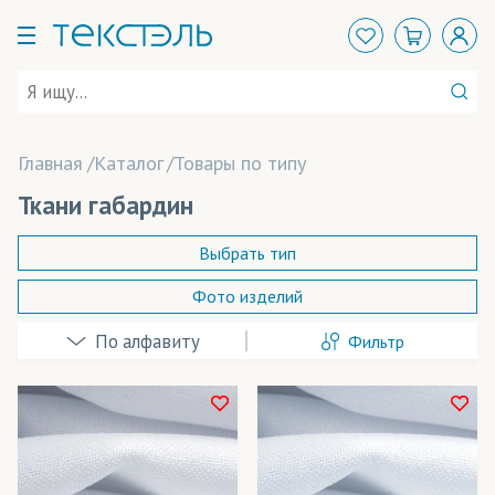
Главная
Каталог
Товары по типу
Ткани габардин
Выбрать тип
Фото изделий
Beaver Papier
(бумага)
Фильтр
Coldenhove Papier
(бумага)
ElvaJet
(чернила)
Felix Schoeller
(бумага)
В наличии