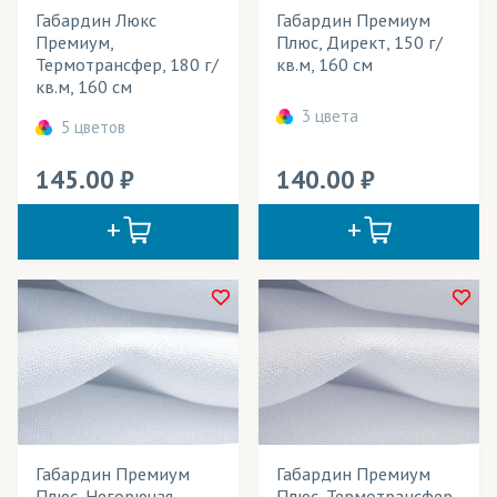
Даймонд
(трикотаж)
Габардин Люкс
Габардин Премиум
Бирюзовый габардин
Премиум,
Плюс, Директ, 150 г/
Деко Лайтбокс
(ткани)
Габардин для сублимации
Термотрансфер, 180 г/
кв.м, 160 см
кв.м, 160 см
Габардин темно синий
Декотекс
(ткани)
3 цвета
5 цветов
Габардин синий
Дешайн
(ткани)
Фартук габардин
145.00
140.00
Джерси
(трикотаж)
Черный габардин
Дисплей
(ткани)
Дьюспо
(ткани)
Интерлок полиэфирный
(трикотаж)
КИАН (Италия)
(чернила)
Канва
(ткани)
Кашибо
(трикотаж)
Габардин Премиум
Габардин Премиум
Креп-Атлас
(ткани)
Плюс, Негорючая,
Плюс, Термотрансфер,