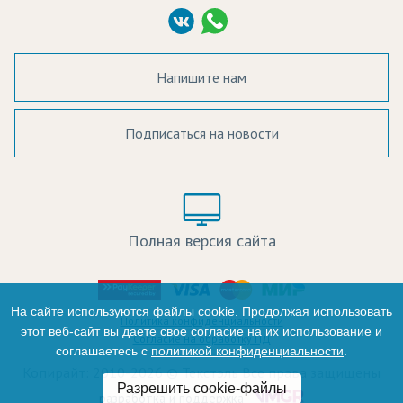
Шифон
(ткани)
Согласие на обработку ПД
Эко Сатен
(ткани)
Для дома - ткань
Напишите нам
Экспандбл
(ткани)
Габардин
Подписаться на новости
а в наличии:
Цвет:
Цена:
Полная версия сайта
оличество:
-
На сайте используются файлы cookie. Продолжая использовать
Политика конфиденциальности
этот веб-сайт вы даете свое согласие на их использование и
Согласие на обработку ПД
соглашаетесь с
политикой конфиденциальности
.
+
Копирайт: 2010-2026 © Текстэль Все права защищены
Разрешить cookie-файлы
Итого:
разработка и поддержка