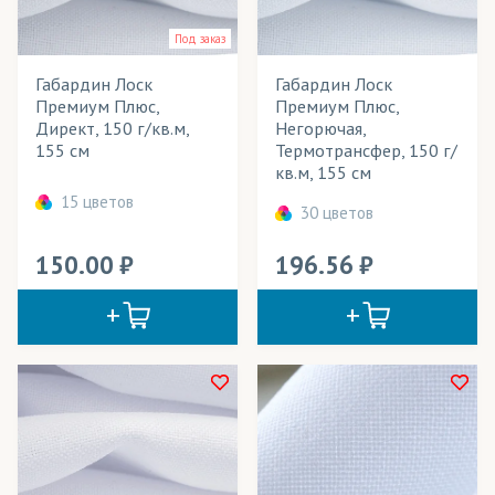
Jasper Paper
(бумага)
Весь товар
Да
Под заказ
Kaspar papir
(бумага)
Габардин Лоск
Габардин Лоск
Mimaki
(чернила)
Розничная цена
Премиум Плюс,
Премиум Плюс,
Директ, 150 г/кв.м,
Негорючая,
Sensient
(чернила)
Ширина рулона
155 см
Термотрансфер, 150 г/
кв.м, 155 см
Textelle
(бумага)
Плотность
15 цветов
30 цветов
Адверта
(ткани)
Технология печати
150.00
196.56
Айс Хоккей
(трикотаж)
Применение в изделиях
Акваспан
(ткани)
Тип товара
Амфибия
(трикотаж)
Cостав ткани
Арена
(трикотаж)
Цвет
Арт Канва
(ткани)
Часто ищут
Атлас
(ткани)