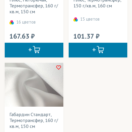
Термотрансфер, 160 г/
150 г/кв.м, 160 см
Креп-Сатин
(трикотаж)
кв.м, 150 см
15 цветов
Кристина
(ткани)
16 цветов
Крисфри
(ткани)
167.63
101.37
Кулирная гладь/Кулирка полиэфирная
(трикотаж)
Лайтбокс
(ткани)
Лайтекс
(ткани)
Лакросс
(трикотаж)
Ложная сетка
(трикотаж)
Мартиндейл
(ткани)
Габардин Стандарт,
Микрофибра
(трикотаж)
Термотрансфер, 160 г/
Микрофлис
(трикотаж)
кв.м, 150 см