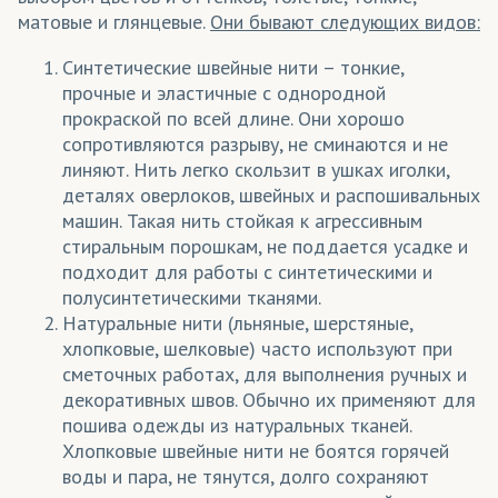
матовые и глянцевые.
Они бывают следующих видов:
Бархат
(трикотаж)
Синтетические швейные нити – тонкие,
Баскетбольная сетка
(трикотаж)
прочные и эластичные с однородной
прокраской по всей длине. Они хорошо
Бифлекс
(трикотаж)
сопротивляются разрыву, не сминаются и не
БлекАут/Блэкаут
(ткани)
линяют. Нить легко скользит в ушках иголки,
деталях оверлоков, швейных и распошивальных
Блузка (ткань)
(ткани, трикотаж)
машин. Такая нить стойкая к агрессивным
стиральным порошкам, не поддается усадке и
Бэклайт
(ткани)
подходит для работы с синтетическими и
Велсофт
(трикотаж)
полусинтетическими тканями.
Натуральные нити (льняные, шерстяные,
Велюр
(ткани)
хлопковые, шелковые) часто используют при
сметочных работах, для выполнения ручных и
Вуаль
(ткани)
декоративных швов. Обычно их применяют для
Габардин
(ткани)
пошива одежды из натуральных тканей.
Хлопковые швейные нити не боятся горячей
ГрейБэк
(ткани)
воды и пара, не тянутся, долго сохраняют