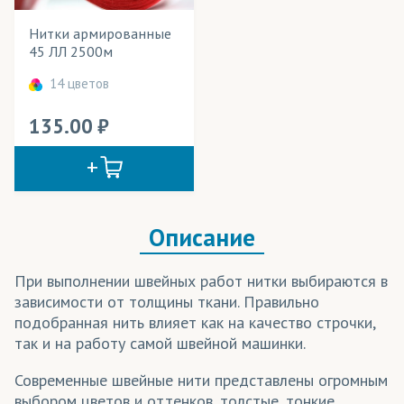
Jasper Paper
(бумага)
Нитки армированные
Kaspar papir
(бумага)
Cостав ткани
45 ЛЛ 2500м
Mimaki
(чернила)
Цвет
14 цветов
Sensient
(чернила)
135.00
Textelle
(бумага)
Адверта
(ткани)
Айс Хоккей
(трикотаж)
Описание
Акваспан
(ткани)
При выполнении швейных работ нитки выбираются в
Амфибия
(трикотаж)
зависимости от толщины ткани. Правильно
подобранная нить влияет как на качество строчки,
Арена
(трикотаж)
так и на работу самой швейной машинки.
Арт Канва
(ткани)
Современные швейные нити представлены огромным
Атлас
(ткани)
выбором цветов и оттенков, толстые, тонкие,