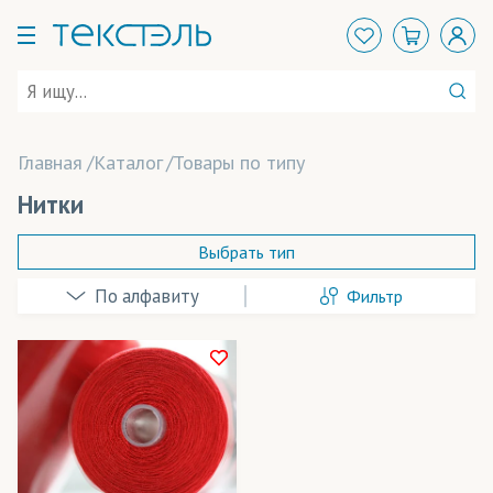
Главная
Каталог
Товары по типу
Нитки
Выбрать тип
Фильтр
Beaver Papier
(бумага)
Coldenhove Papier
(бумага)
ElvaJet
(чернила)
В наличии
Felix Schoeller
(бумага)
Весь товар
Да