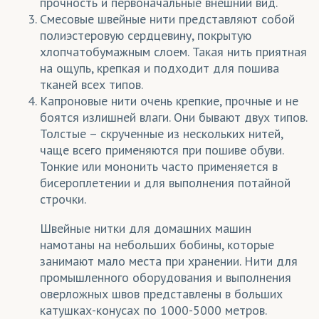
прочность и первоначальные внешний вид.
Даймонд
(трикотаж)
Смесовые швейные нити представляют собой
полиэстеровую сердцевину, покрытую
Деко Лайтбокс
(ткани)
хлопчатобумажным слоем. Такая нить приятная
Декотекс
(ткани)
на ощупь, крепкая и подходит для пошива
тканей всех типов.
Дешайн
(ткани)
Капроновые нити очень крепкие, прочные и не
боятся излишней влаги. Они бывают двух типов.
Джерси
(трикотаж)
Толстые – скрученные из нескольких нитей,
Дисплей
(ткани)
чаще всего применяются при пошиве обуви.
Тонкие или мононить часто применяется в
Дьюспо
(ткани)
бисероплетении и для выполнения потайной
строчки.
Интерлок полиэфирный
(трикотаж)
Швейные нитки для домашних машин
КИАН (Италия)
(чернила)
намотаны на небольших бобины, которые
Канва
(ткани)
занимают мало места при хранении. Нити для
промышленного оборудования и выполнения
Кашибо
(трикотаж)
оверложных швов представлены в больших
катушках-конусах по 1000-5000 метров.
Креп-Атлас
(ткани)