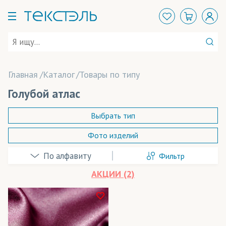
Главная
Каталог
Товары по типу
Голубой атлас
Выбрать тип
Фото изделий
Beaver Papier
(бумага)
Фильтр
Coldenhove Papier
(бумага)
АКЦИИ (2)
ElvaJet
(чернила)
Felix Schoeller
(бумага)
В наличии