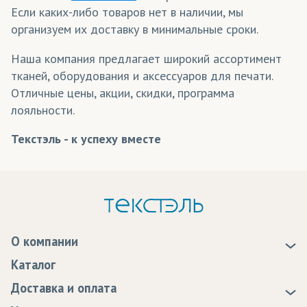
Цвет
Если каких-либо товаров нет в наличии, мы
Бархат
(трикотаж)
организуем их доставку в минимальные сроки.
Фиолетовый
Баскетбольная сетка
(трикотаж)
Аквамарин
Наша компания предлагает широкий ассортимент
Бифлекс
(трикотаж)
Белый Аист
тканей, оборудования и аксессуаров для печати.
Отличные цены, акции, скидки, программа
Бирюзовая Танагра
БлекАут/Блэкаут
(ткани)
лояльности.
Бордовая Малиновка
Блузка (ткань)
(ткани, трикотаж)
Текстэль - к успеху вместе
Голубой Филин
Бэклайт
(ткани)
Желтая Канарейка
Велсофт
(трикотаж)
Желтая Трясогузка
Желтый Лимон
Велюр
(ткани)
Зеленая Мята
Вуаль
(ткани)
О компании
Зеленое Яблоко
О нас
Габардин
(ткани)
Каталог
Зеленый Павлин
Новости
Зеленый Попугай
Доставка и оплата
ГрейБэк
(ткани)
Скатерть - ткань
Статьи
Доставка