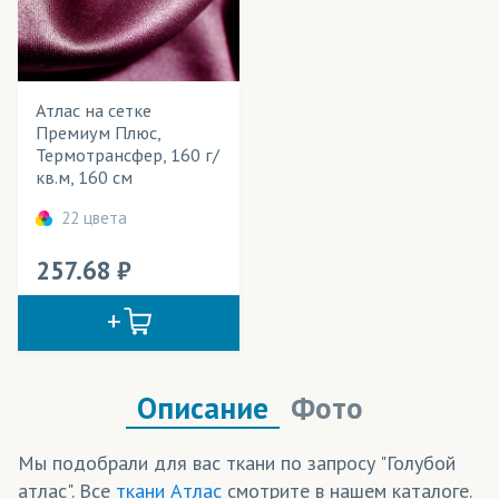
Jasper Paper
(бумага)
Весь товар
Да
Kaspar papir
(бумага)
Mimaki
(чернила)
Атлас на сетке
Розничная цена
Премиум Плюс,
Sensient
(чернила)
Термотрансфер, 160 г/
Ширина рулона
кв.м, 160 см
Textelle
(бумага)
Плотность
22 цвета
Адверта
(ткани)
Технология печати
257.68
Айс Хоккей
(трикотаж)
Применение в изделиях
Акваспан
(ткани)
Амфибия
(трикотаж)
Тип товара
Атлас
Арена
(трикотаж)
Описание
Фото
Арт Канва
(ткани)
Мы подобрали для вас ткани по запросу "Голубой
Cостав ткани
Атлас
(ткани)
атлас". Все
ткани Атлас
смотрите в нашем каталоге.