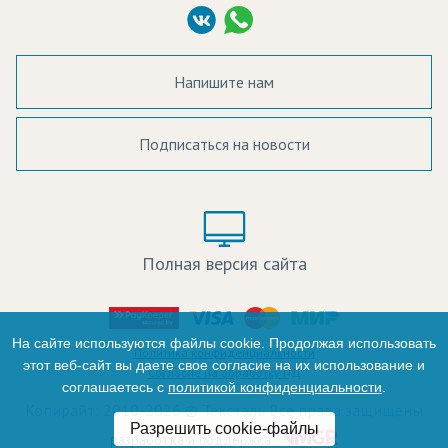
Согласие на обработку ПД
Напишите нам
Подписаться на новости
а в наличии:
Цвет:
Цена:
Полная версия сайта
оличество:
-
На сайте используются файлы cookie. Продолжая использовать
Политика конфиденциальности
этот веб-сайт вы даете свое согласие на их использование и
Согласие на обработку ПД
соглашаетесь с
политикой конфиденциальности
.
+
Копирайт: 2010-2026 © Текстэль Все права защищены
Разрешить cookie-файлы
Итого:
разработка и поддержка