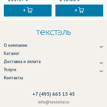
О компании
О нас
Каталог
Новости
Доставка и оплата
Статьи
Доставка
Услуги
Программа лояльности
Оплата
Образцы
Контакты
Сертификаты качества
Возврат
Пропитка тканей
Вакансии
Ремонт и обслуживание оборудования
+7 (495) 665 15 45
Судебные решения
info@textelle.ru
Политика Конфиденциальности