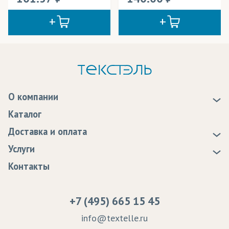
О компании
О нас
Каталог
Новости
Доставка и оплата
Статьи
Доставка
Услуги
Программа лояльности
Оплата
Образцы
Контакты
Сертификаты качества
Возврат
Пропитка тканей
Вакансии
Ремонт и обслуживание оборудования
+7 (495) 665 15 45
Судебные решения
info@textelle.ru
Политика Конфиденциальности