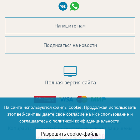
Согласие на обработку ПД
Напишите нам
Подписаться на новости
а в наличии:
Цвет:
Цена:
Полная версия сайта
оличество:
-
На сайте используются файлы cookie. Продолжая использовать
Политика конфиденциальности
этот веб-сайт вы даете свое согласие на их использование и
Согласие на обработку ПД
соглашаетесь с
политикой конфиденциальности
.
+
Копирайт: 2010-2026 © Текстэль Все права защищены
Разрешить cookie-файлы
Итого:
разработка и поддержка