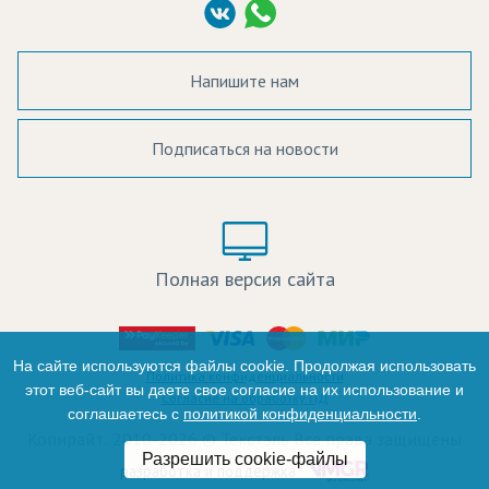
Согласие на обработку ПД
Напишите нам
Подписаться на новости
а в наличии:
Цвет:
Цена:
Полная версия сайта
оличество:
-
На сайте используются файлы cookie. Продолжая использовать
Политика конфиденциальности
этот веб-сайт вы даете свое согласие на их использование и
Согласие на обработку ПД
соглашаетесь с
политикой конфиденциальности
.
+
Копирайт: 2010-2026 © Текстэль Все права защищены
Разрешить cookie-файлы
Итого:
разработка и поддержка