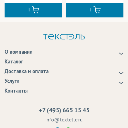
О компании
О нас
Каталог
Новости
Доставка и оплата
Статьи
Доставка
Услуги
Программа лояльности
Оплата
Образцы
Контакты
Сертификаты качества
Возврат
Пропитка тканей
Вакансии
Ремонт и обслуживание оборудования
+7 (495) 665 15 45
Судебные решения
info@textelle.ru
Политика Конфиденциальности