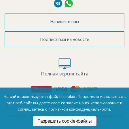
Согласие на обработку ПД
Напишите нам
Подписаться на новости
а в наличии:
Цвет:
Цена:
Полная версия сайта
оличество:
-
На сайте используются файлы cookie. Продолжая использовать
Политика конфиденциальности
этот веб-сайт вы даете свое согласие на их использование и
Согласие на обработку ПД
соглашаетесь с
политикой конфиденциальности
.
+
Копирайт: 2010-2026 © Текстэль Все права защищены
Разрешить cookie-файлы
Итого:
разработка и поддержка