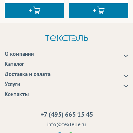
О компании
О нас
Каталог
Новости
Доставка и оплата
Статьи
Доставка
Услуги
Программа лояльности
Оплата
Образцы
Контакты
Сертификаты качества
Возврат
Пропитка тканей
Вакансии
Ремонт и обслуживание оборудования
+7 (495) 665 15 45
Судебные решения
info@textelle.ru
Политика Конфиденциальности