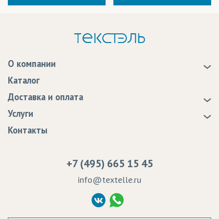
О компании
О нас
Каталог
Новости
Доставка и оплата
Статьи
Доставка
Услуги
Программа лояльности
Оплата
Образцы
Контакты
Сертификаты качества
Возврат
Пропитка тканей
Вакансии
Ремонт и обслуживание оборудования
+7 (495) 665 15 45
Судебные решения
info@textelle.ru
Политика Конфиденциальности
Согласие на обработку ПД