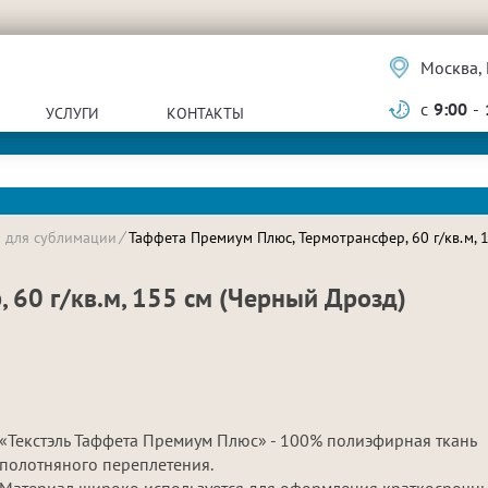
Москва, 
с
9:00
-
УСЛУГИ
КОНТАКТЫ
и для сублимации
Таффета Премиум Плюс, Термотрансфер, 60 г/кв.м, 
 60 г/кв.м, 155 см (Черный Дрозд)
«Текстэль Таффета Премиум Плюс» - 100% полиэфирная ткань
полотняного переплетения.
Материал широко используется для оформления краткосрочн