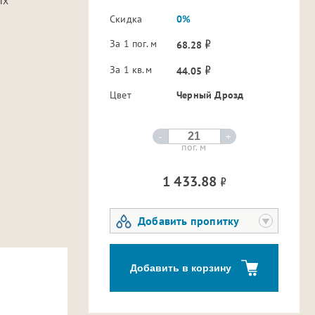
Скидка
0%
За 1 пог. м
68.28
За 1 кв.м
44.05
Цвет
Черный Дрозд
-
+
пог. м
1 433.88
Добавить пропитку
Добавить в корзину