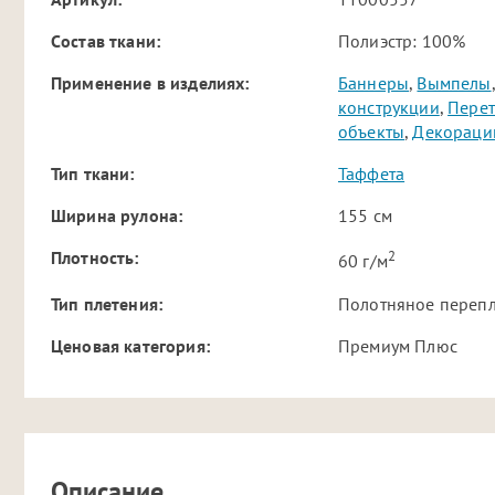
Cостав ткани:
Полиэстр: 100%
Применение в изделиях:
Баннеры
,
Вымпелы
конструкции
,
Пере
объекты
,
Декораци
Тип ткани:
Таффета
Ширина рулона:
155 см
2
Плотность:
60 г/м
Тип плетения:
Полотняное переп
Ценовая категория:
Премиум Плюс
Описание