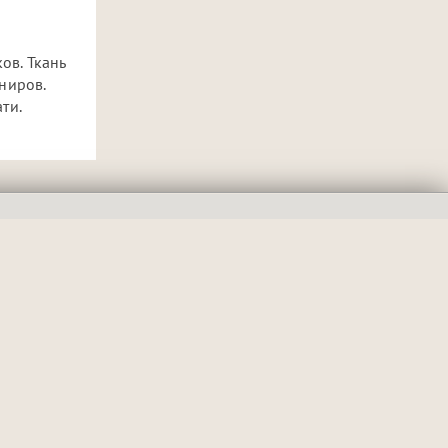
ов. Ткань
ниров.
ти.