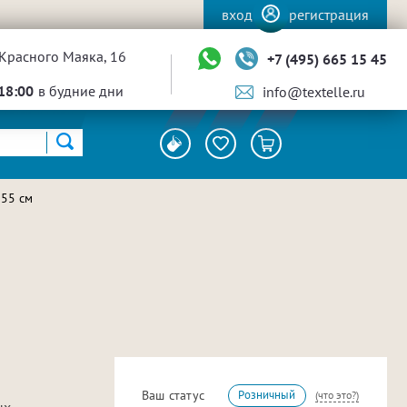
вход
регистрация
Красного Маяка, 16
+7 (495) 665 15 45
18:00
в будние дни
info@textelle.ru
155 см
Ваш статус
Розничный
(что это?)
ых