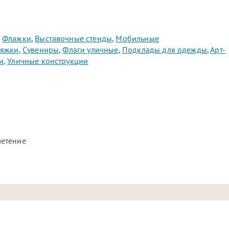
,
Флажки
,
Выставочные стенды
,
Мобильные
тяжки
,
Сувениры
,
Флаги уличные
,
Подклады для одежды
,
Арт-
и
,
Уличные конструкции
летение