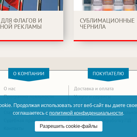
 ДЛЯ ФЛАГОВ И
СУБЛИМАЦИОННЫЕ
НОЙ РЕКЛАМЫ
ЧЕРНИЛА
О КОМПАНИИ
ПОКУПАТЕЛЮ
О нас
Доставка и оплата
Программа лояльности
Услуги и сервисы
Новости
Как оформить заказ
okie. Продолжая использовать этот веб-сайт вы даете свое
Статьи
Политика конфиденциально
соглашаетесь с
политикой конфиденциальности
.
Судебная практика
Согласие на обработку ПД
Разрешить cookie-файлы
Контакты