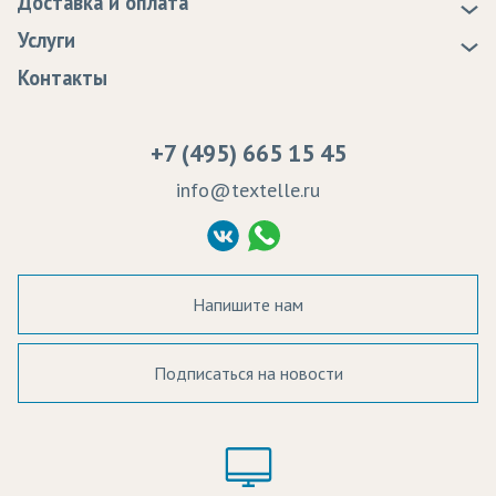
Доставка и оплата
Статьи
Доставка
Услуги
Программа лояльности
Оплата
Образцы
Контакты
Сертификаты качества
Возврат
Пропитка тканей
Вакансии
Ремонт и обслуживание оборудования
+7 (495) 665 15 45
Судебные решения
info@textelle.ru
Политика Конфиденциальности
Согласие на обработку ПД
Напишите нам
Подписаться на новости
а в наличии:
Цвет:
Цена: