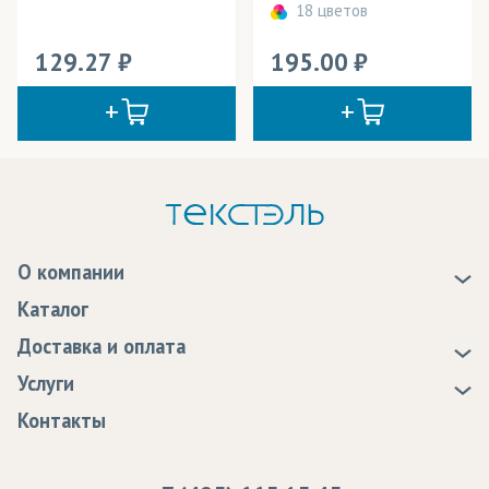
18 цветов
129.27
195.00
О компании
О нас
Каталог
Новости
Доставка и оплата
Статьи
Доставка
Услуги
Программа лояльности
Оплата
Образцы
Контакты
Сертификаты качества
Возврат
Пропитка тканей
Вакансии
Ремонт и обслуживание оборудования