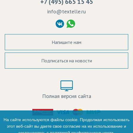
+7 (495) 665 15 45
Судебные решения
info@textelle.ru
Политика Конфиденциальности
Согласие на обработку ПД
Напишите нам
Подписаться на новости
а в наличии:
Цвет:
Цена:
Полная версия сайта
оличество:
-
На сайте используются файлы cookie. Продолжая использовать
Политика конфиденциальности
этот веб-сайт вы даете свое согласие на их использование и
Согласие на обработку ПД
соглашаетесь с
политикой конфиденциальности
.