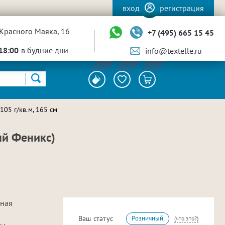
вход
регистрация
Красного Маяка, 16
+7 (495) 665 15 45
18:00
в будние дни
info@textelle.ru
05 г/кв.м, 165 см
ый Феникс)
рная
Ваш статус
Розничный
(что это?)
ы,