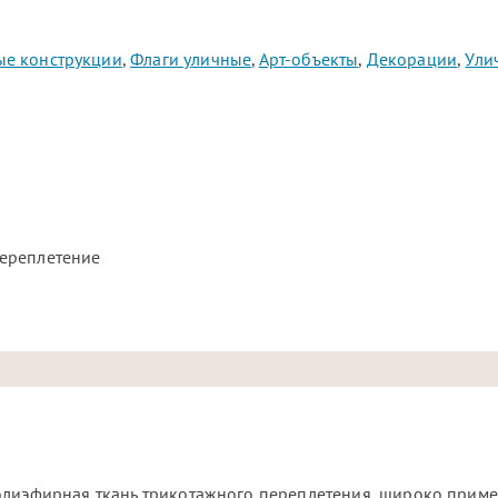
е конструкции
,
Флаги уличные
,
Арт-объекты
,
Декорации
,
Ули
ереплетение
олиэфирная ткань трикотажного переплетения, широко приме