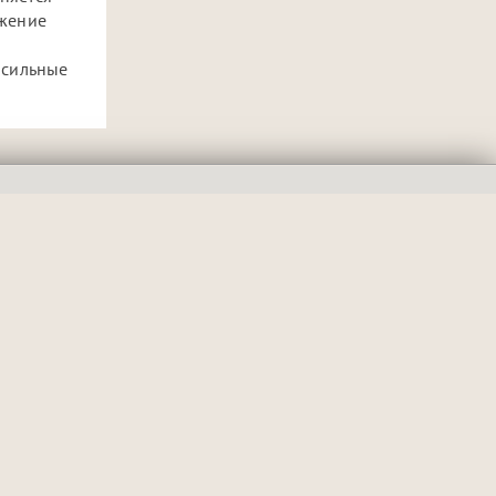
ажение
 сильные