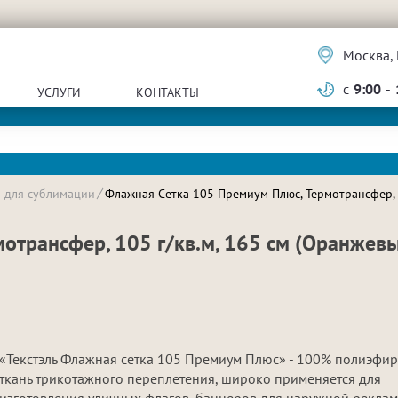
Москва, 
с
9:00
-
УСЛУГИ
КОНТАКТЫ
и для сублимации
Флажная Сетка 105 Премиум Плюс, Термотрансфер, 1
отрансфер, 105 г/кв.м, 165 см (Оранжев
«Текстэль Флажная сетка 105 Премиум Плюс» - 100% полиэфи
ткань трикотажного переплетения, широко применяется для
изготовления уличных флагов, баннеров для наружной реклам