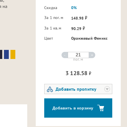
я на
Скидка
0%
За 1 пог. м
148.98
За 1 кв.м
90.29
Цвет
Оранжевый Феникс
-
+
пог. м
3 128.58
Добавить пропитку
Добавить в корзину