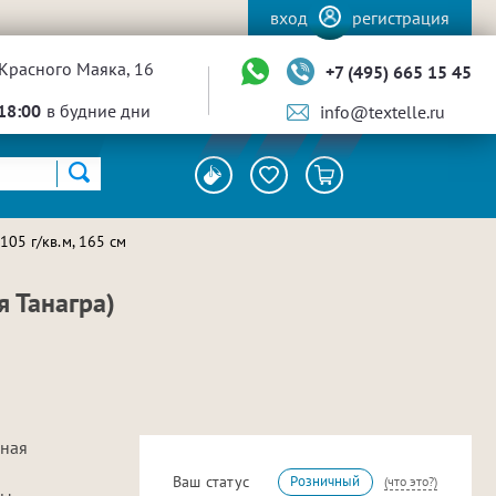
вход
регистрация
Красного Маяка, 16
+7 (495) 665 15 45
18:00
в будние дни
info@textelle.ru
05 г/кв.м, 165 см
я Танагра)
рная
Ваш статус
Розничный
(что это?)
ы,