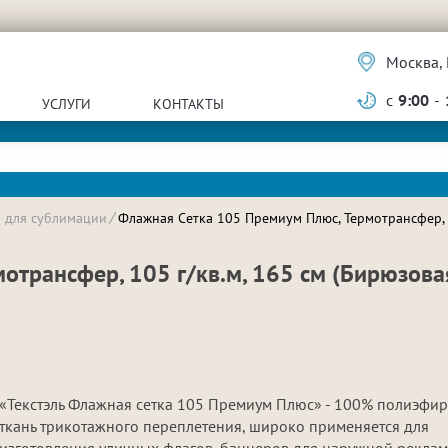
Москва, 
с
9:00
-
УСЛУГИ
КОНТАКТЫ
и для сублимации
Флажная Сетка 105 Премиум Плюс, Термотрансфер, 1
трансфер, 105 г/кв.м, 165 см (Бирюзова
«Текстэль Флажная сетка 105 Премиум Плюс» - 100% полиэфи
ткань трикотажного переплетения, широко применяется для
изготовления уличных флагов, баннеров для наружной реклам