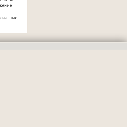
ажение
 сильные