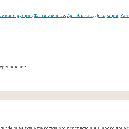
е конструкции
,
Флаги уличные
,
Арт-объекты
,
Декорации
,
Ули
ереплетение
олиэфирная ткань трикотажного переплетения, широко приме