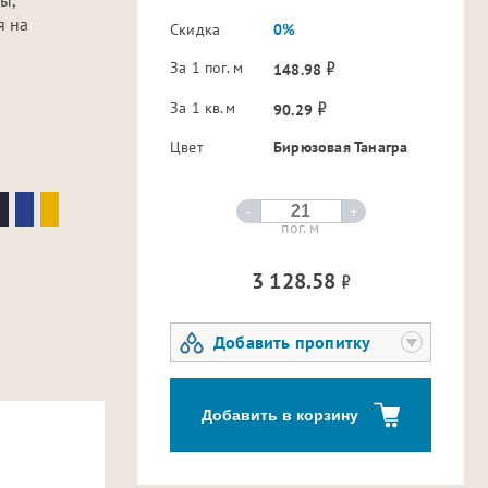
я на
Скидка
0%
За 1 пог. м
148.98
За 1 кв.м
90.29
Цвет
Бирюзовая Танагра
-
+
пог. м
3 128.58
Добавить пропитку
Добавить в корзину