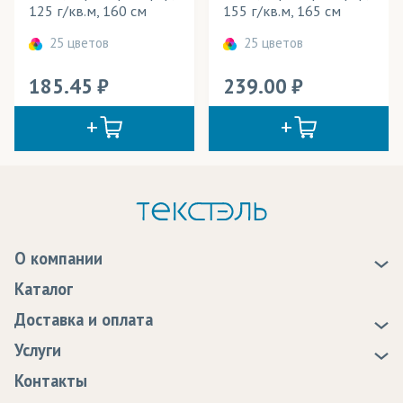
125 г/кв.м, 160 см
155 г/кв.м, 165 см
25 цветов
25 цветов
185.45
239.00
О компании
О нас
Каталог
Новости
Доставка и оплата
Статьи
Доставка
Услуги
Программа лояльности
Оплата
Образцы
Контакты
Сертификаты качества
Возврат
Пропитка тканей