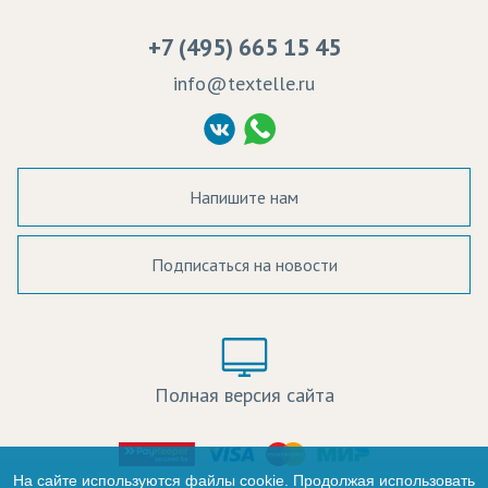
Вакансии
Ремонт и обслуживание оборудования
+7 (495) 665 15 45
Судебные решения
info@textelle.ru
Политика Конфиденциальности
Согласие на обработку ПД
Напишите нам
Подписаться на новости
а в наличии:
Цвет:
Цена:
Полная версия сайта
оличество:
-
На сайте используются файлы cookie. Продолжая использовать