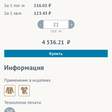
За 1 пог. м
216.01
За 1 кв.м
123.43
-
+
пог. м
4 536.21
Купить
Информация
Применение в изделиях
Технология печати
SUB