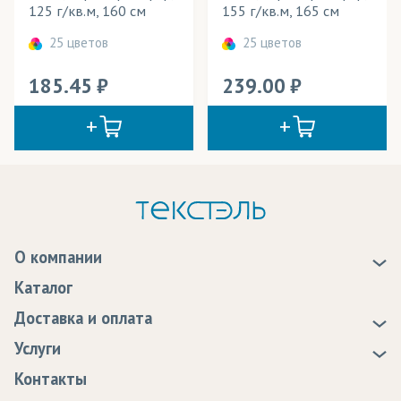
125 г/кв.м, 160 см
155 г/кв.м, 165 см
25 цветов
25 цветов
185.45
239.00
О компании
О нас
Каталог
Новости
Доставка и оплата
Статьи
Доставка
Услуги
Программа лояльности
Оплата
Образцы
Контакты
Сертификаты качества
Возврат
Пропитка тканей