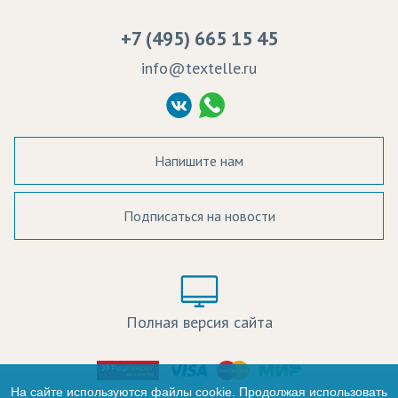
Вакансии
Ремонт и обслуживание оборудования
+7 (495) 665 15 45
Судебные решения
info@textelle.ru
Политика Конфиденциальности
Согласие на обработку ПД
Напишите нам
Подписаться на новости
а в наличии:
Цвет:
Цена:
Полная версия сайта
оличество:
-
На сайте используются файлы cookie. Продолжая использовать