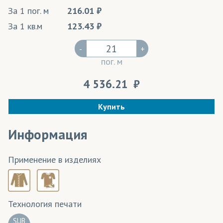
За 1 пог. м
216.01
За 1 кв.м
123.43
-
+
пог. м
4 536.21
Купить
Информация
Применение в изделиях
Технология печати
SUB