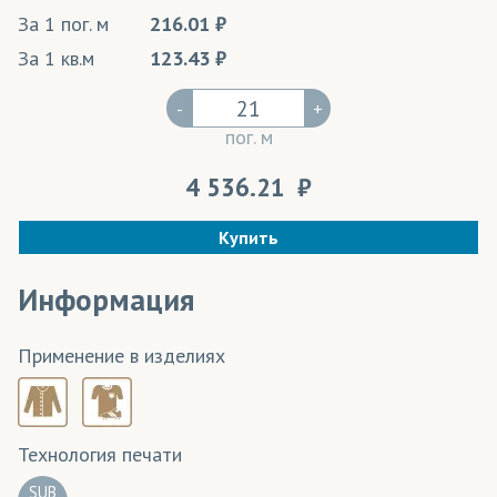
За 1 пог. м
216.01
За 1 кв.м
123.43
-
+
пог. м
4 536.21
Купить
Информация
Применение в изделиях
Технология печати
SUB