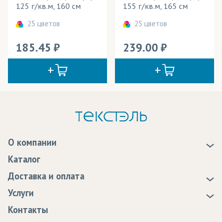
125 г/кв.м, 160 см
155 г/кв.м, 165 см
25 цветов
25 цветов
185.45
239.00
О компании
О нас
Каталог
Новости
Доставка и оплата
Статьи
Доставка
Услуги
Программа лояльности
Оплата
Образцы
Контакты
Сертификаты качества
Возврат
Пропитка тканей