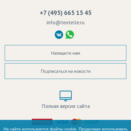
Вакансии
Ремонт и обслуживание оборудования
+7 (495) 665 15 45
Судебные решения
info@textelle.ru
Политика Конфиденциальности
Согласие на обработку ПД
Напишите нам
Подписаться на новости
а в наличии:
Цвет:
Цена:
Полная версия сайта
оличество:
-
На сайте используются файлы cookie. Продолжая использовать