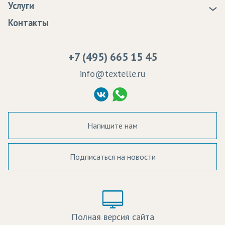
Услуги
Программа лояльности
Оплата
Образцы
Контакты
Сертификаты качества
Возврат
Пропитка тканей
Вакансии
Ремонт и обслуживание оборудования
+7 (495) 665 15 45
Судебные решения
info@textelle.ru
Политика Конфиденциальности
Согласие на обработку ПД
Напишите нам
Подписаться на новости
а в наличии:
Цвет:
Цена:
Полная версия сайта