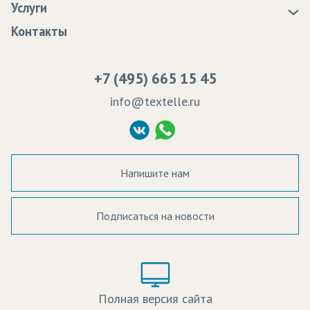
Услуги
Программа лояльности
Оплата
Образцы
Контакты
Сертификаты качества
Возврат
Пропитка тканей
Вакансии
Ремонт и обслуживание оборудования
+7 (495) 665 15 45
Судебные решения
info@textelle.ru
Политика Конфиденциальности
Согласие на обработку ПД
Напишите нам
Подписаться на новости
а в наличии:
Цвет:
Цена:
Полная версия сайта