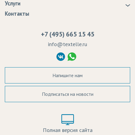
Услуги
Программа лояльности
Оплата
Образцы
Контакты
Сертификаты качества
Возврат
Пропитка тканей
Вакансии
Ремонт и обслуживание оборудования
+7 (495) 665 15 45
Судебные решения
info@textelle.ru
Политика Конфиденциальности
Согласие на обработку ПД
Напишите нам
Подписаться на новости
а в наличии:
Цвет:
Цена:
Полная версия сайта