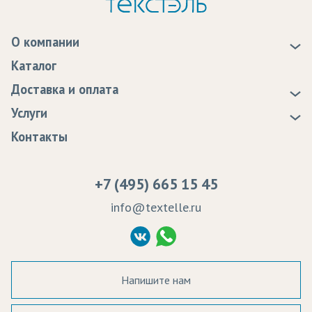
О компании
О нас
Каталог
Новости
Доставка и оплата
Статьи
Доставка
Услуги
Программа лояльности
Оплата
Образцы
Контакты
Сертификаты качества
Возврат
Пропитка тканей
Вакансии
Ремонт и обслуживание оборудования
+7 (495) 665 15 45
Судебные решения
info@textelle.ru
Политика Конфиденциальности
Согласие на обработку ПД
Напишите нам