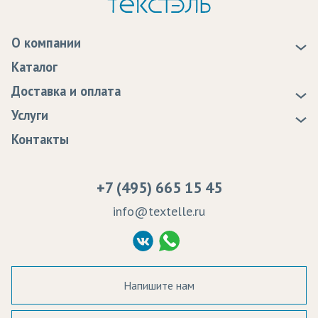
О компании
О нас
Каталог
Новости
Доставка и оплата
Статьи
Доставка
Услуги
Программа лояльности
Оплата
Образцы
Контакты
Сертификаты качества
Возврат
Пропитка тканей
Вакансии
Ремонт и обслуживание оборудования
+7 (495) 665 15 45
Судебные решения
info@textelle.ru
Политика Конфиденциальности
Согласие на обработку ПД
Напишите нам