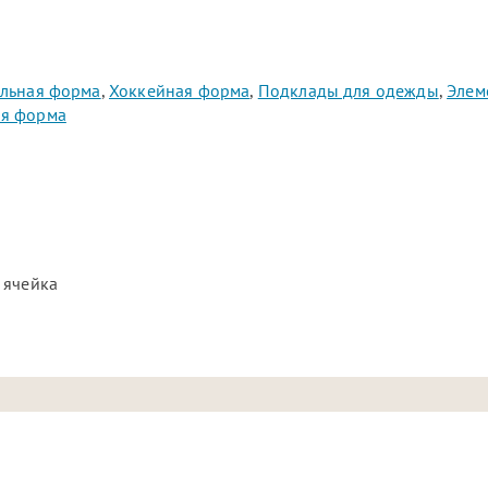
ольная форма
,
Хоккейная форма
,
Подклады для одежды
,
Элем
ая форма
 ячейка