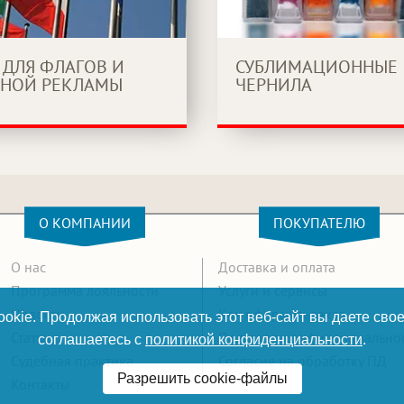
 ДЛЯ ФЛАГОВ И
СУБЛИМАЦИОННЫЕ
НОЙ РЕКЛАМЫ
ЧЕРНИЛА
О КОМПАНИИ
ПОКУПАТЕЛЮ
О нас
Доставка и оплата
Программа лояльности
Услуги и сервисы
Новости
Как оформить заказ
okie. Продолжая использовать этот веб-сайт вы даете свое
Статьи
Политика конфиденциально
соглашаетесь с
политикой конфиденциальности
.
Судебная практика
Согласие на обработку ПД
Разрешить cookie-файлы
Контакты