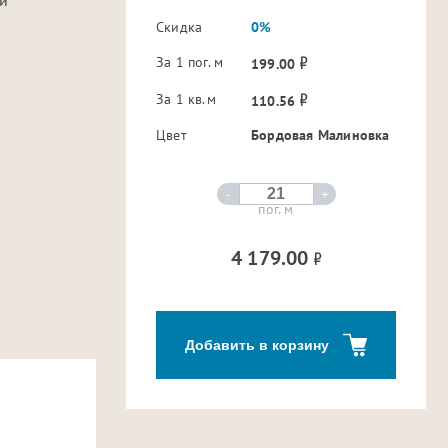
Скидка
0%
За 1 пог. м
199.00
За 1 кв.м
110.56
Цвет
Бордовая Малиновка
-
+
пог. м
4 179.00
Добавить в корзину