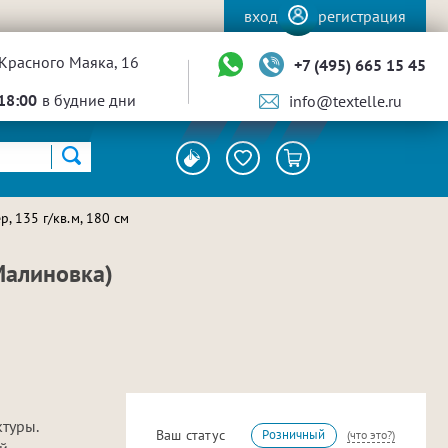
вход
регистрация
Красного Маяка, 16
+7 (495) 665 15 45
18:00
в будние дни
info@textelle.ru
 135 г/кв.м, 180 см
Малиновка)
туры.
Ваш статус
Розничный
(что это?)
й