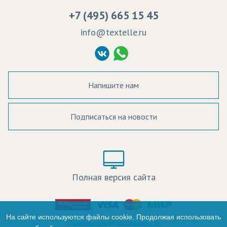
Вакансии
Ремонт и обслуживание оборудования
+7 (495) 665 15 45
Судебные решения
info@textelle.ru
Политика Конфиденциальности
Согласие на обработку ПД
Напишите нам
Подписаться на новости
а в наличии:
Цвет:
Цена:
Полная версия сайта
оличество:
-
На сайте используются файлы cookie. Продолжая использовать
Политика конфиденциальности