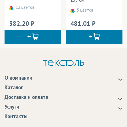
12 цветов
5 цветов
382.20
481.01
О компании
О нас
Каталог
Новости
Доставка и оплата
Статьи
Доставка
Услуги
Программа лояльности
Оплата
Образцы
Контакты
Сертификаты качества
Возврат
Пропитка тканей