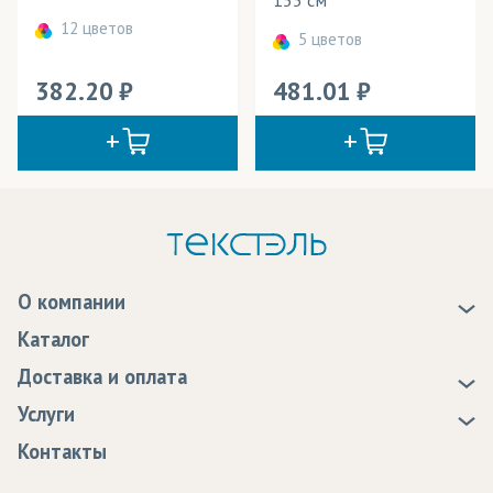
12 цветов
5 цветов
382.20
481.01
О компании
О нас
Каталог
Новости
Доставка и оплата
Статьи
Доставка
Услуги
Программа лояльности
Оплата
Образцы
Контакты
Сертификаты качества
Возврат
Пропитка тканей