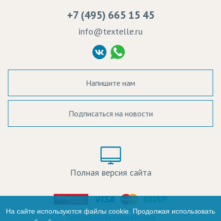
Вакансии
Ремонт и обслуживание оборудования
+7 (495) 665 15 45
Судебные решения
info@textelle.ru
Политика Конфиденциальности
Согласие на обработку ПД
Напишите нам
Подписаться на новости
а в наличии:
Цвет:
Цена:
Полная версия сайта
оличество:
-
На сайте используются файлы cookie. Продолжая использовать
Политика конфиденциальности