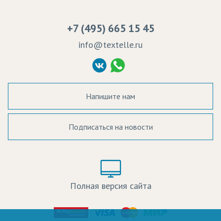
Сертификаты качества
Возврат
Пропитка тканей
Вакансии
Ремонт и обслуживание оборудования
+7 (495) 665 15 45
Судебные решения
info@textelle.ru
Политика Конфиденциальности
Согласие на обработку ПД
Напишите нам
Подписаться на новости
а в наличии:
Цвет:
Цена:
Полная версия сайта
оличество: