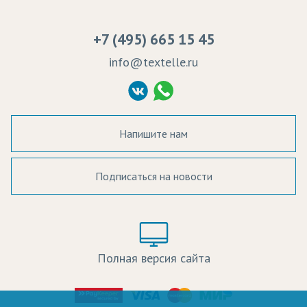
Сертификаты качества
Возврат
Пропитка тканей
Вакансии
Ремонт и обслуживание оборудования
+7 (495) 665 15 45
Судебные решения
info@textelle.ru
Политика Конфиденциальности
Согласие на обработку ПД
Напишите нам
Подписаться на новости
а в наличии:
Цвет:
Цена:
Полная версия сайта
оличество: