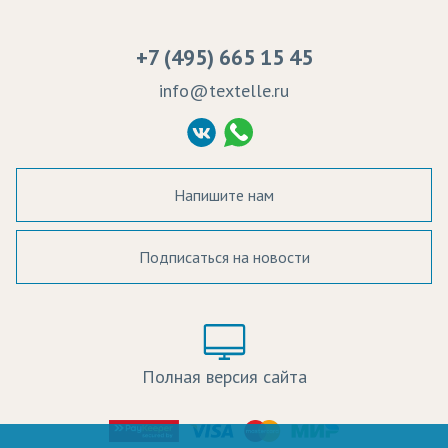
Сертификаты качества
Возврат
Пропитка тканей
Вакансии
Ремонт и обслуживание оборудования
+7 (495) 665 15 45
Судебные решения
info@textelle.ru
Политика Конфиденциальности
Согласие на обработку ПД
Напишите нам
Подписаться на новости
а в наличии:
Цвет:
Цена:
Полная версия сайта
оличество: