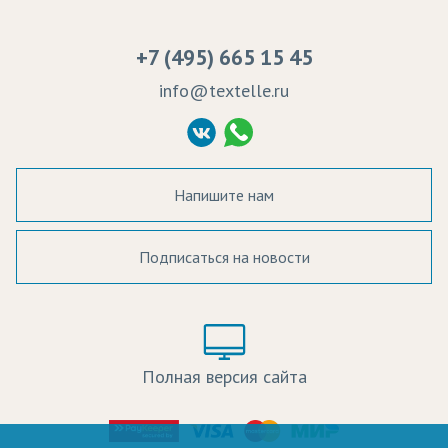
Сертификаты качества
Возврат
Пропитка тканей
Вакансии
Ремонт и обслуживание оборудования
+7 (495) 665 15 45
Судебные решения
info@textelle.ru
Политика Конфиденциальности
Согласие на обработку ПД
Напишите нам
Подписаться на новости
а в наличии:
Цвет:
Цена:
Полная версия сайта
оличество: