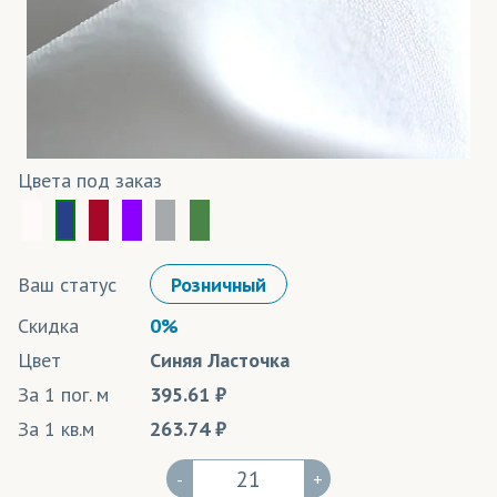
Цвета под заказ
Ваш статус
Розничный
Скидка
0%
Цвет
Синяя Ласточка
За 1 пог. м
395.61
За 1 кв.м
263.74
-
+