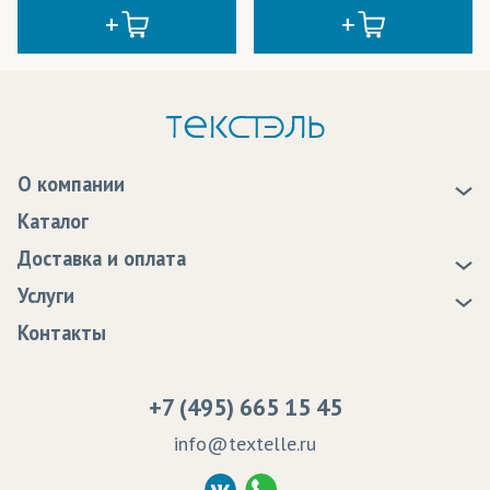
О компании
О нас
Каталог
Новости
Доставка и оплата
Статьи
Доставка
Услуги
Программа лояльности
Оплата
Образцы
Контакты
Сертификаты качества
Возврат
Пропитка тканей
Вакансии
Ремонт и обслуживание оборудования
+7 (495) 665 15 45
Судебные решения
info@textelle.ru
Политика Конфиденциальности