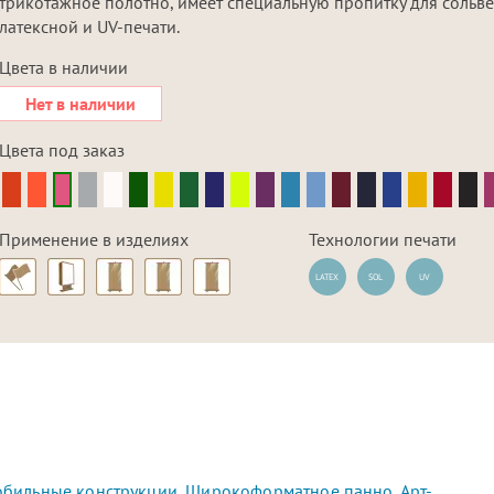
трикотажное полотно, имеет специальную пропитку для сольве
латексной и UV-печати.
Цвета в наличии
Нет в наличии
Цвета под заказ
Применение в изделиях
Технологии печати
LATEX
SOL
UV
бильные конструкции
,
Широкоформатное панно
,
Арт-