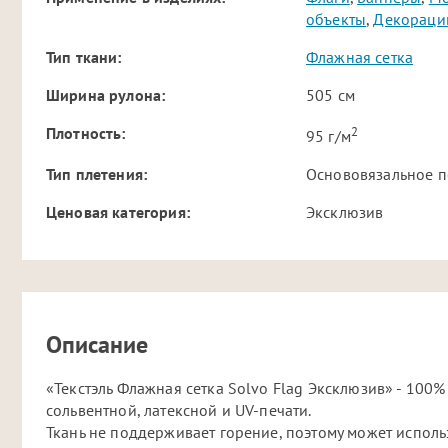
объекты
,
Декораци
Тип ткани:
Флажная сетка
Ширина рулона:
505 см
2
Плотность:
95 г/м
Тип плетения:
Основовязальное п
Ценовая категория:
Эксклюзив
Описание
«Текстэль Флажная сетка Solvo Flag Эксклюзив» - 100
сольвентной, латексной и UV-печати.
Ткань не поддерживает горение, поэтому может использ