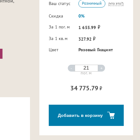
нтной,
Ваш статус
Розничный
(что это?)
Скидка
0%
За 1 пог. м
1 655.99
За 1 кв.м
327.92
Цвет
Розовый Гиацинт
-
+
пог. м
34 775.79
Добавить в корзину