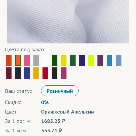
Цвета под заказ
Ваш статус
Розничный
Скидка
0%
Цвет
Оранжевый Апельсин
За 1 пог. м
1685.25
За 1 кв.м
333.71