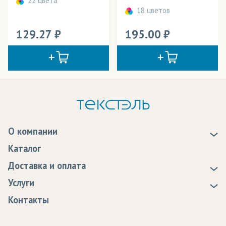
22 цвета
18 цветов
129.27
195.00
О компании
О нас
Каталог
Новости
Доставка и оплата
Статьи
Доставка
Услуги
Программа лояльности
Оплата
Образцы
Контакты
Сертификаты качества
Возврат
Пропитка тканей
Вакансии
Ремонт и обслуживание оборудования