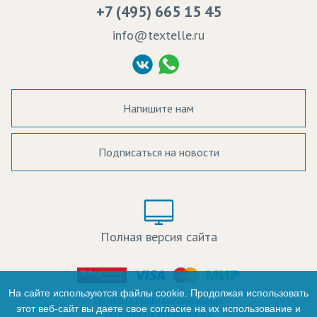
+7 (495) 665 15 45
Судебные решения
info@textelle.ru
Политика Конфиденциальности
Согласие на обработку ПД
Напишите нам
Подписаться на новости
а в наличии:
Цвет:
Цена:
Полная версия сайта
оличество:
-
На сайте используются файлы cookie. Продолжая использовать
Политика конфиденциальности
этот веб-сайт вы даете свое согласие на их использование и
Согласие на обработку ПД