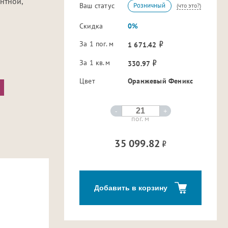
нтной,
Ваш статус
Розничный
(что это?)
Скидка
0%
За 1 пог. м
1 671.42
За 1 кв.м
330.97
Цвет
Оранжевый Феникс
-
+
пог. м
35 099.82
Добавить в корзину