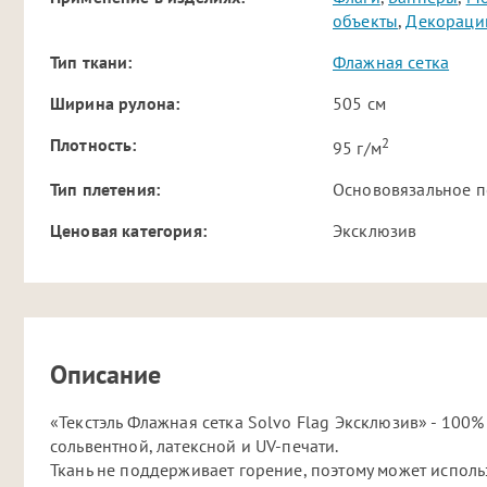
объекты
,
Декораци
Тип ткани:
Флажная сетка
Ширина рулона:
505 см
2
Плотность:
95 г/м
Тип плетения:
Основовязальное п
Ценовая категория:
Эксклюзив
Описание
«Текстэль Флажная сетка Solvo Flag Эксклюзив» - 100
сольвентной, латексной и UV-печати.
Ткань не поддерживает горение, поэтому может использ