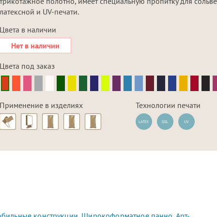
трикотажное полотно, имеет специальную пропитку для сольве
латексной и UV-печати.
Цвета в наличии
Нет в наличии
Цвета под заказ
Применение в изделиях
Технологии печати
LATEX
SOL
UV
бильные конструкции
,
Широкоформатное панно
,
Арт-