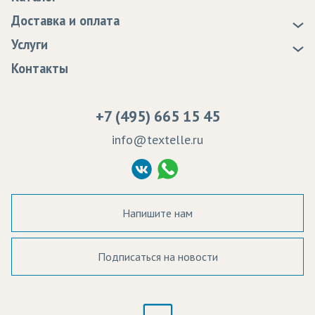
Новости
Доставка и оплата
Статьи
Доставка
Услуги
Программа лояльности
Оплата
Образцы
Контакты
Сертификаты качества
Возврат
Пропитка тканей
Вакансии
Ремонт и обслуживание оборудования
+7 (495) 665 15 45
Судебные решения
info@textelle.ru
Политика Конфиденциальности
Согласие на обработку ПД
Напишите нам
Подписаться на новости
а в наличии:
Цвет: