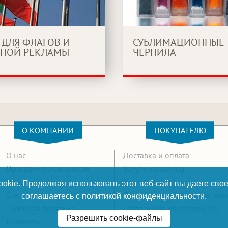
 ДЛЯ ФЛАГОВ И
СУБЛИМАЦИОННЫЕ
НОЙ РЕКЛАМЫ
ЧЕРНИЛА
О КОМПАНИИ
ПОКУПАТЕЛЮ
О нас
Доставка и оплата
Программа лояльности
Услуги и сервисы
Новости
Как оформить заказ
okie. Продолжая использовать этот веб-сайт вы даете свое
Статьи
Политика конфиденциально
соглашаетесь с
политикой конфиденциальности
.
Судебная практика
Согласие на обработку ПД
Разрешить cookie-файлы
Контакты