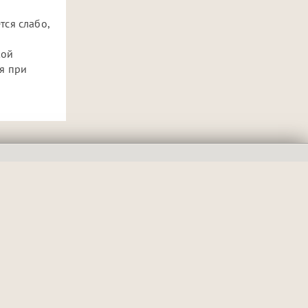
тся слабо,
кой
ля при