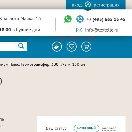
вход
регистрация
Красного Маяка, 16
+7 (495) 665 15 45
18:00
в будние дни
info@textelle.ru
иум Плюс, Термотрансфер, 300 г/кв.м, 150 см
)
пь
не
Ваш статус
Розничный
(что это?)