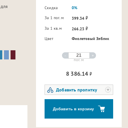
 для
Скидка
0%
За 1 пог. м
399.34
За 1 кв.м
266.23
Цвет
Фиолетовый Зяблик
-
+
пог. м
8 386.14
Добавить пропитку
Добавить в корзину