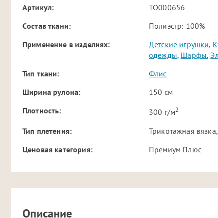
Артикул:
TO000656
Cостав ткани:
Полиэстр: 100%
Применение в изделиях:
Детские игрушки
,
К
одежды
,
Шарфы
,
Э
Тип ткани:
Флис
Ширина рулона:
150 см
2
Плотность:
300 г/м
Тип плетения:
Трикотажная вязка,
Ценовая категория:
Премиум Плюс
Описание