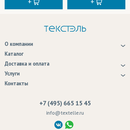
О компании
О нас
Каталог
Новости
Доставка и оплата
Статьи
Доставка
Услуги
Программа лояльности
Оплата
Образцы
Контакты
Сертификаты качества
Возврат
Пропитка тканей
Вакансии
Ремонт и обслуживание оборудования
+7 (495) 665 15 45
Судебные решения
info@textelle.ru
Политика Конфиденциальности
Согласие на обработку ПД