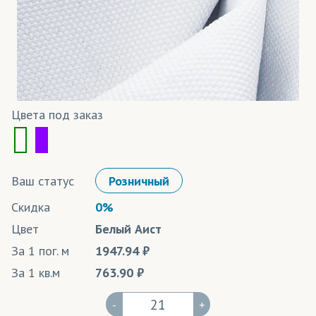
Цвета под заказ
Ваш статус
Розничный
Скидка
0%
Цвет
Белый Аист
За 1 пог. м
1947.94
За 1 кв.м
763.90
-
+