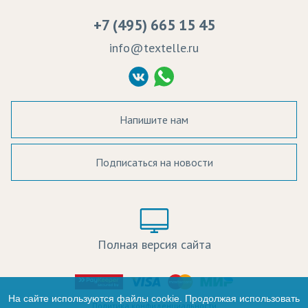
Вакансии
Ремонт и обслуживание оборудования
+7 (495) 665 15 45
Судебные решения
info@textelle.ru
Политика Конфиденциальности
Согласие на обработку ПД
Напишите нам
Подписаться на новости
а в наличии:
Цвет:
Цена:
Полная версия сайта
оличество:
-
На сайте используются файлы cookie. Продолжая использовать
Политика конфиденциальности