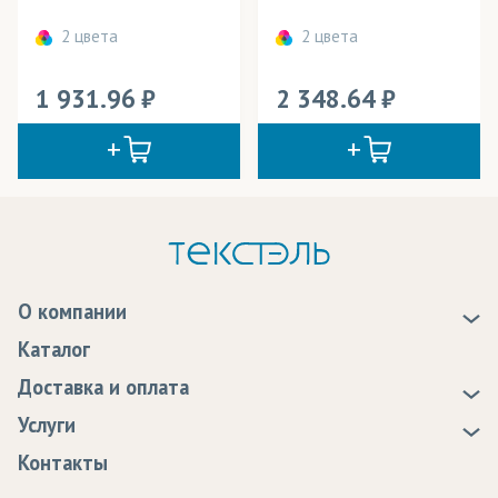
2 цвета
2 цвета
1 931.96
2 348.64
О компании
О нас
Каталог
Новости
Доставка и оплата
Статьи
Доставка
Услуги
Программа лояльности
Оплата
Образцы
Контакты
Сертификаты качества
Возврат
Пропитка тканей