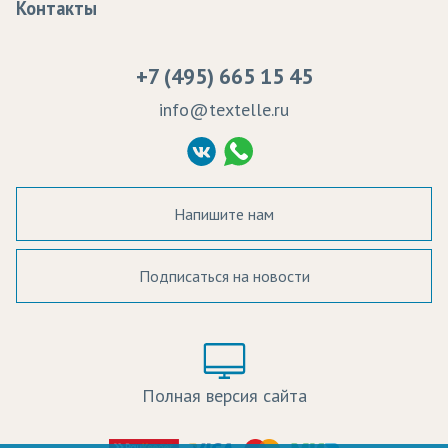
Контакты
Сертификаты качества
Возврат
Пропитка тканей
Вакансии
Ремонт и обслуживание оборудования
+7 (495) 665 15 45
Судебные решения
info@textelle.ru
Политика Конфиденциальности
Согласие на обработку ПД
Напишите нам
Подписаться на новости
а в наличии:
Цвет:
Цена:
Полная версия сайта
оличество: