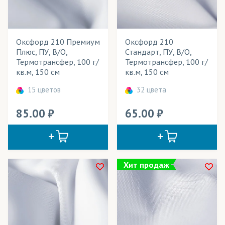
Весь товар
Да
Оксфорд 210 Премиум
Оксфорд 210
Розничная цена
Плюс, ПУ, В/О,
Стандарт, ПУ, В/О,
Термотрансфер, 100 г/
Термотрансфер, 100 г/
Ширина рулона
кв.м, 150 см
кв.м, 150 см
Плотность
15 цветов
32 цвета
Технология печати
85.00
65.00
Применение в изделиях
Тип товара
Хит продаж
Айс Хоккей
Дьюспо
Оксфорд
Сетка/Ячейка