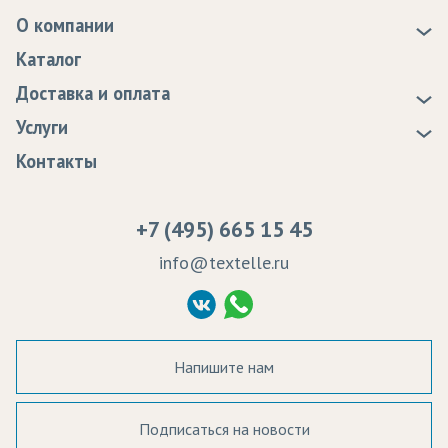
О компании
О нас
Каталог
Новости
Доставка и оплата
Статьи
Доставка
Услуги
Программа лояльности
Оплата
Образцы
Контакты
Сертификаты качества
Возврат
Пропитка тканей
Вакансии
Ремонт и обслуживание оборудования
+7 (495) 665 15 45
Судебные решения
info@textelle.ru
Политика Конфиденциальности
Согласие на обработку ПД
Напишите нам
Подписаться на новости