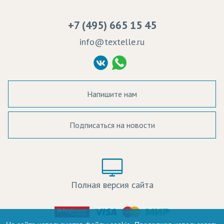
Вакансии
Ремонт и обслуживание оборудования
+7 (495) 665 15 45
Судебные решения
info@textelle.ru
Политика Конфиденциальности
Согласие на обработку ПД
Напишите нам
Подписаться на новости
а в наличии:
Цвет:
Цена:
Полная версия сайта
оличество:
-