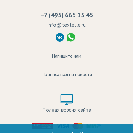
Вакансии
Ремонт и обслуживание оборудования
+7 (495) 665 15 45
Судебные решения
info@textelle.ru
Политика Конфиденциальности
Согласие на обработку ПД
Напишите нам
Подписаться на новости
а в наличии:
Цвет:
Цена:
Полная версия сайта
оличество:
-