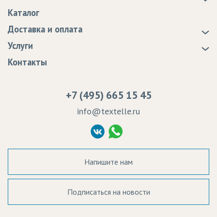
О нас
Каталог
Новости
Доставка и оплата
Статьи
Доставка
Услуги
Программа лояльности
Оплата
Образцы
Контакты
Сертификаты качества
Возврат
Пропитка тканей
Вакансии
Ремонт и обслуживание оборудования
+7 (495) 665 15 45
Судебные решения
info@textelle.ru
Политика Конфиденциальности
Согласие на обработку ПД
Напишите нам
Подписаться на новости
а в наличии: