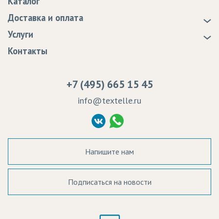
Каталог
Новости
Доставка и оплата
Статьи
Доставка
Услуги
Программа лояльности
Оплата
Образцы
Контакты
Сертификаты качества
Возврат
Пропитка тканей
Вакансии
Ремонт и обслуживание оборудования
+7 (495) 665 15 45
Судебные решения
info@textelle.ru
Политика Конфиденциальности
Согласие на обработку ПД
Напишите нам
Подписаться на новости
а в наличии: