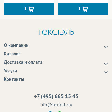
О компании
О нас
Каталог
Новости
Доставка и оплата
Статьи
Доставка
Услуги
Программа лояльности
Оплата
Образцы
Контакты
Сертификаты качества
Возврат
Пропитка тканей
Вакансии
Ремонт и обслуживание оборудования
+7 (495) 665 15 45
Судебные решения
info@textelle.ru
Политика Конфиденциальности