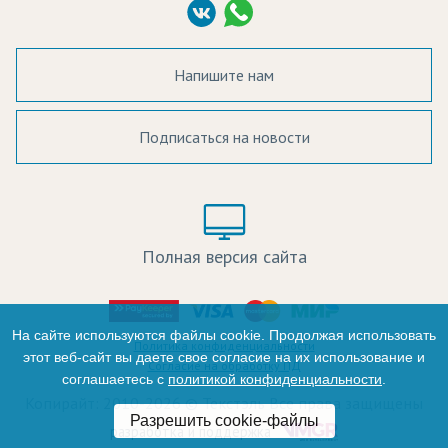
Согласие на обработку ПД
Напишите нам
Подписаться на новости
а в наличии:
Цвет:
Цена:
Полная версия сайта
оличество:
-
На сайте используются файлы cookie. Продолжая использовать
Политика конфиденциальности
этот веб-сайт вы даете свое согласие на их использование и
Согласие на обработку ПД
соглашаетесь с
политикой конфиденциальности
.
+
Копирайт: 2010-2026 © Текстэль Все права защищены
Разрешить cookie-файлы
Итого:
разработка и поддержка