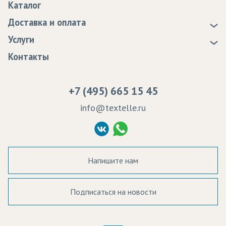
Каталог
Новости
Доставка и оплата
Статьи
Доставка
Услуги
Программа лояльности
Оплата
Образцы
Контакты
Сертификаты качества
Возврат
Пропитка тканей
Вакансии
Ремонт и обслуживание оборудования
+7 (495) 665 15 45
Судебные решения
info@textelle.ru
Политика Конфиденциальности
Согласие на обработку ПД
Напишите нам
Подписаться на новости
а в наличии: