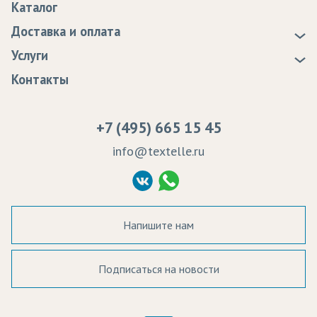
Каталог
Новости
Доставка и оплата
Статьи
Доставка
Услуги
Программа лояльности
Оплата
Образцы
Контакты
Сертификаты качества
Возврат
Пропитка тканей
Вакансии
Ремонт и обслуживание оборудования
+7 (495) 665 15 45
Судебные решения
info@textelle.ru
Политика Конфиденциальности
Согласие на обработку ПД
Напишите нам
Подписаться на новости
а в наличии: