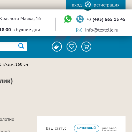
вход
регистрация
Красного Маяка, 16
+7 (495) 665 15 45
18:00
в будние дни
info@textelle.ru
г/кв.м, 160 см
лик)
полотно
и
Ваш статус
Розничный
(что это?)
онной