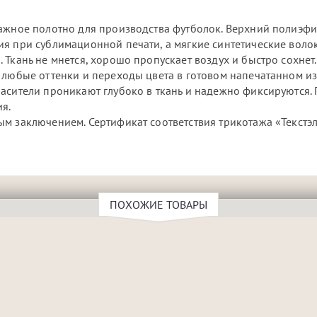
тажное полотно для производства футболок. Верхний полиэф
я при сублимационной печати, а мягкие синтетические воло
Ткань не мнется, хорошо пропускает воздух и быстро сохнет.
у любые оттенки и переходы цвета в готовом напечатанном и
асители проникают глубоко в ткань и надежно фиксируются. 
ия.
м заключением. Сертификат соответствия трикотажа «Текстэ
ПОХОЖИЕ ТОВАРЫ