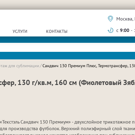
Москва, 
с
9:00
-
УСЛУГИ
КОНТАКТЫ
отаж для сублимации
Сандвич 130 Премиум Плюс, Термотрансфер, 130 
фер, 130 г/кв.м, 160 см (Фиолетовый Зяб
«Текстэль Сандвич 130 Премиум» - двухслойное трикотажное 
для производства футболок. Верхний полиэфирный слой ткан
обеспечивает высокое качество изображения при сублимаци