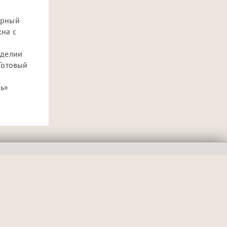
ирный
кна с
зделии
Готовый
ль»