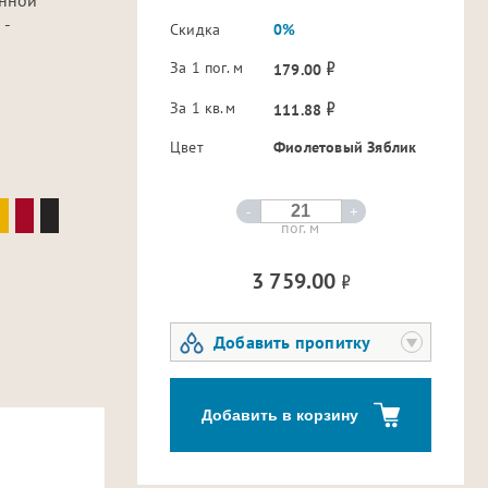
 -
Скидка
0%
За 1 пог. м
179.00
За 1 кв.м
111.88
Цвет
Фиолетовый Зяблик
-
+
пог. м
3 759.00
Добавить пропитку
Добавить в корзину