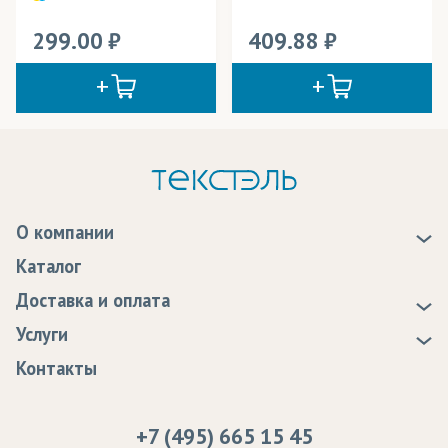
299.00
409.88
О компании
О нас
Каталог
Новости
Доставка и оплата
Статьи
Доставка
Услуги
Программа лояльности
Оплата
Образцы
Контакты
Сертификаты качества
Возврат
Пропитка тканей
Вакансии
Ремонт и обслуживание оборудования
+7 (495) 665 15 45
Судебные решения