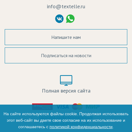
info@textelle.ru
Политика Конфиденциальности
Согласие на обработку ПД
Напишите нам
Подписаться на новости
а в наличии:
Цвет:
Цена:
Полная версия сайта
оличество:
-
На сайте используются файлы cookie. Продолжая использовать
Политика конфиденциальности
этот веб-сайт вы даете свое согласие на их использование и
Согласие на обработку ПД
соглашаетесь с
политикой конфиденциальности
.
+