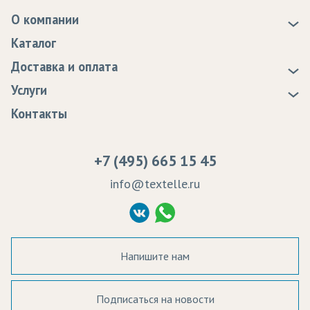
О компании
О нас
Каталог
Новости
Доставка и оплата
Статьи
Доставка
Услуги
Программа лояльности
Оплата
Образцы
Контакты
Сертификаты качества
Возврат
Пропитка тканей
Вакансии
Ремонт и обслуживание оборудования
+7 (495) 665 15 45
Судебные решения
info@textelle.ru
Политика Конфиденциальности
Согласие на обработку ПД
Напишите нам
Подписаться на новости