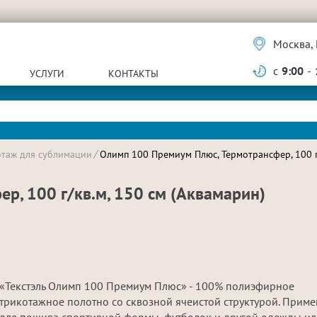
Москва, 
с
9:00
-
УСЛУГИ
КОНТАКТЫ
отаж для сублимации
Олимп 100 Премиум Плюс, Термотрансфер, 100 г
р, 100 г/кв.м, 150 см (Аквамарин)
«Текстэль Олимп 100 Премиум Плюс» - 100% полиэфирное
трикотажное полотно со сквозной ячеистой структурой. Приме
для пошива спортивной формы, футболок и другой одежды ил