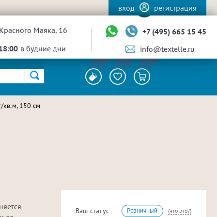
вход
регистрация
Красного Маяка, 16
+7 (495) 665 15 45
18:00
в будние дни
info@textelle.ru
/кв.м, 150 см
няется
Ваш статус
Розничный
(что это?)
и ее