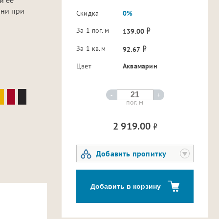
ани при
Скидка
0%
За 1 пог. м
139.00
За 1 кв.м
92.67
Цвет
Аквамарин
-
+
пог. м
2 919.00
Добавить пропитку
Добавить в корзину