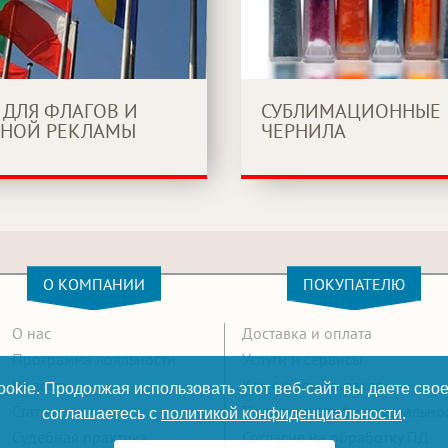
 ДЛЯ ФЛАГОВ И
СУБЛИМАЦИОННЫЕ
НОЙ РЕКЛАМЫ
ЧЕРНИЛА
О КОМПАНИИ
ПОКУПАТЕЛЮ
О нас
Доставка и оплата
Программа лояльности
Услуги и сервисы
Новости
Как оформить заказ
okie. Продолжая использовать этот веб-сайт вы даете свое
Статьи
Политика конфиденциально
соглашаетесь с
политикой конфиденциальности
.
Судебная практика
Согласие на обработку ПД